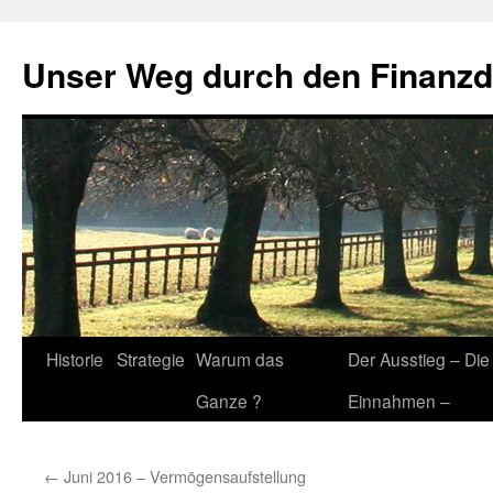
Zum
Inhalt
Unser Weg durch den Finanz
springen
Historie
Strategie
Warum das
Der Ausstieg – Die
Ganze ?
Einnahmen –
←
Juni 2016 – Vermögensaufstellung