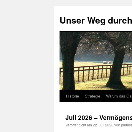
Zum
Inhalt
Unser Weg durch
springen
Historie
Strategie
Warum das Ga
Juli 2026 – Vermögens
Veröffentlicht am
22. Juli 2026
von
plutu