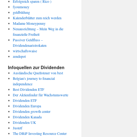
Erfolgreich sparen ( Rico )
fyoumoney
geldbildung
Kalenderblätter zum reich werden
Madame Moneypenny
Neuausrichtung – Mein Weg in die
finanzielle Freiheit
Passiver Geldfluss –
Dividendenaristrokaten
wirtschaftswaise
zendepot
Infoquellen zur Dividenden
Ausländische Quellsteuer von bzst
Belgian's journey to financial
independence
Best Dividenden ETF
Der Aktienfinder für Wachstumswerte
Dividenden ETF
Dividenden Europa
Dividenden growth center
Dividenden Kanada
Dividenden UK
Justetf
The DRiP Investing Resource Center