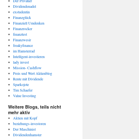
Der Privatier
Dividendenadel
exstudentin
Finanzglück
Finanziell Umdenken
Finanzrocker
finanztest
Finanzwesir
freakyfinance
im Hamsterrad
Intelligent-investieren
lady invest
Mission- Cashflow
Preis und Wert Aktienblog
Rente mit Dividende
Sparkojote
Tim Schaefer
Value Investing
Weitere Blogs, teils nicht
mehr aktiv
Aktien mit Kopf
beziehungs-investoren
Der Maschinist
Dividendenhamster