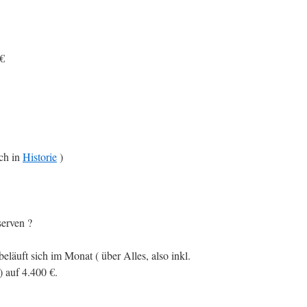
 €
ch in
Historie
)
erven ?
läuft sich im Monat ( über Alles, also inkl.
) auf 4.400 €.