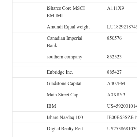
iShares Core MSCI
A111X9
EM IMI
Amundi Equal weight
LU182921874
Canadian Imperial
850576
Bank
southern company
852523
Enbridge Inc.
885427
Gladstone Capital
A407FM
Main Street Cap.
A0X8Y3
IBM
US459200101
Ishare Nasdaq 100
IE00B53SZB1
Digital Realty Reit
US253868103