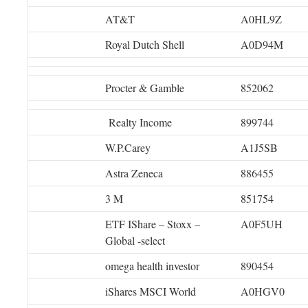
AT&T
A0HL9Z
Royal Dutch Shell
A0D94M
Procter & Gamble
852062
Realty Income
899744
W.P.Carey
A1J5SB
Astra Zeneca
886455
3 M
851754
ETF IShare – Stoxx –
A0F5UH
Global -select
omega health investor
890454
iShares MSCI World
A0HGV0