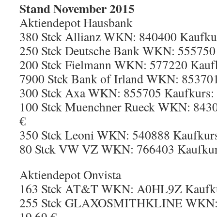
Stand November 2015
Aktiendepot Hausbank
380 Stck Allianz WKN: 840400 Kaufkur
250 Stck Deutsche Bank WKN: 555750 
200 Stck Fielmann WKN: 577220 Kaufk
7900 Stck Bank of Irland WKN: 853701
300 Stck Axa WKN: 855705 Kaufkurs: 
100 Stck Muenchner Rueck WKN: 8430
€
350 Stck Leoni WKN: 540888 Kaufkurs
80 Stck VW VZ WKN: 766403 Kaufkurs
Aktiendepot Onvista
163 Stck AT&T WKN: A0HL9Z Kaufkur
255 Stck GLAXOSMITHKLINE WKN:9
19,69 €