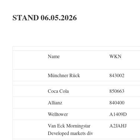
STAND 06
.05.
2026
Name
WKN
Münchner Rück
843002
Coca Cola
850663
Allianz
840400
Welltower
A1409D
Van Eck Morningstar
A2JAHJ
Developed markets div