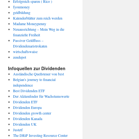
Erfolgreich sparen ( Rico )
fyoumoney
geldbildung
Kalenderblätter zum reich werden
Madame Moneypenny
Neuausrichtung – Mein Weg in die
finanzielle Freiheit
Passiver Geldfluss –
Dividendenaristrokaten
wirtschaftswaise
zendepot
Infoquellen zur Dividenden
Ausländische Quellsteuer von bzst
Belgian's journey to financial
independence
Best Dividenden ETF
Der Aktienfinder für Wachstumswerte
Dividenden ETF
Dividenden Europa
Dividenden growth center
Dividenden Kanada
Dividenden UK
Justetf
The DRiP Investing Resource Center