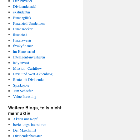
Der Privatier
Dividendenadel
exstudentin
Finanzglück
Finanziell Umdenken
Finanzrocker
finanztest
Finanzwesir
freakyfinance
im Hamsterrad
Intelligent-investieren
lady invest
Mission- Cashflow
Preis und Wert Aktienblog
Rente mit Dividende
Sparkojote
Tim Schaefer
Value Investing
Weitere Blogs, teils nicht
mehr aktiv
Aktien mit Kopf
beziehungs-investoren
Der Maschinist
Dividendenhamster